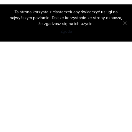
Ta strona korzysta z ciasteczek aby świadczyć usługi na
najwyższym poziomie. Dalsze korzystanie ze strony oznacza,
że zgadzasz się na ich użycie.
Zgoda
Biuro Rachunkowe
"Optima Libra" s.c.
Alicja Frysztak-Wach,
Marek Wach
ul. Sudoła 1/1
56-400 Oleśnica
Biuro czynne:
poniedziałek: 8.00 - 16.00
wtorek: 8.00 - 16.00